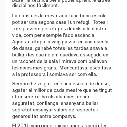
base i la tècnica per a poder aprendre altres
disciplines fàcilment.
La dansa és la meva vida i una bona escola
pot ser una segona casa i un refugi. Totes i
tots passem per etapes difícils a la nostra
vida, com per exemple l’adolescència.
Aquesta etapa la vaig passar en una escola
de dansa, gairebé totes les tardes anava a
ballar i les que no em quedava asseguda en
un raconet de la sala i mirava com ballaven
les noies més grans. M’encantava, escoltava
a la professora i somiava ser com ella.
Sempre he volgut tenir una escola de dansa,
agafar el millor de cada mestre que he tingut
i transmetre-ho als alumnes, donar
seguretat, confiança, ensenyar a ballar i
sobretot ensenyar valors de respecte i
generositat entre companys.
El 2016 vaig poder iniciar aquest camí i fer