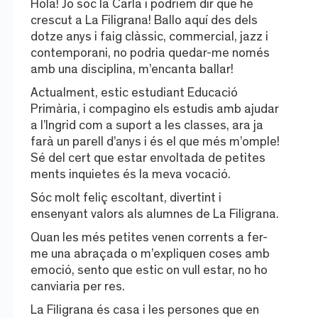
Hola! Jo sóc la Carla i podríem dir que he
crescut a La Filigrana! Ballo aquí des dels
dotze anys i faig clàssic, commercial, jazz i
contemporani, no podria quedar-me només
amb una disciplina, m’encanta ballar!
Actualment, estic estudiant Educació
Primària, i compagino els estudis amb ajudar
a l’Ingrid com a suport a les classes, ara ja
farà un parell d’anys i és el que més m’omple!
Sé del cert que estar envoltada de petites
ments inquietes és la meva vocació.
Sóc molt feliç escoltant, divertint i
ensenyant valors als alumnes de La Filigrana.
Quan les més petites venen corrents a fer-
me una abraçada o m’expliquen coses amb
emoció, sento que estic on vull estar, no ho
canviaria per res.
La Filigrana és casa i les persones que en