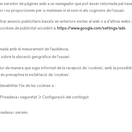
’un servidor de pàgines web a un navegador que pot ésser retornada pel nav
dor i no proporcionen per si mateixes ni el nom ni els cognoms de l’usuari.
rar anuncis publicitaris basats en anteriors visites al web o a d’altres web
cookies de publicitat accedint a:
https://www.google.com/settings/ads
ionada amb el mesurament de l’audiència.
obre la ubicació geogràfica de l’usuari.
or de manera que sigui informat de la recepció de ‘cookies’, amb la possibilitat
 és preceptiva la instal·lació de ‘cookies’.
esabilitar l’ús de les cookies a :
rivadesa i seguretat > Configuració del contingut
vadesa i serveis