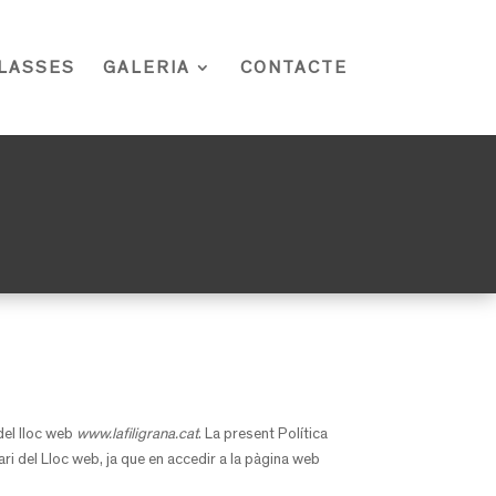
LASSES
GALERIA
CONTACTE
 del lloc web
www.lafiligrana.cat
. La present Política
ri del Lloc web, ja que en accedir a la pàgina web