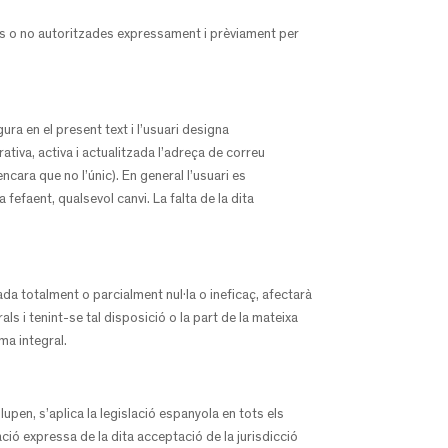
es o no autoritzades expressament i prèviament per
ra en el present text i l’usuari designa
ativa, activa i actualitzada l’adreça de correu
cara que no l’únic). En general l’usuari es
efaent, qualsevol canvi. La falta de la dita
ada totalment o parcialment nul·la o ineficaç, afectarà
rals i tenint-se tal disposició o la part de la mateixa
ma integral.
upen, s’aplica la legislació espanyola en tots els
ció expressa de la dita acceptació de la jurisdicció