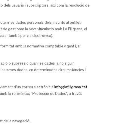
ió dels usuaris i subscriptors, així com la resolució de
actem les dades personals dels inscrits al butlletí
t de gestionar la seva vinculació amb La Filigrana, el
ials (també per via electrònica).
nformitat amb la normativa comptable vigent i, si
el·lació o supressió quan les dades ja no siguin
 de les seves dades, en determinades circumstàncies i
nviament d’un correu electrònic a
info@lafiligrana.cat
 amb la referència: “Protecció de Dades”, a través
tat de la navegació.