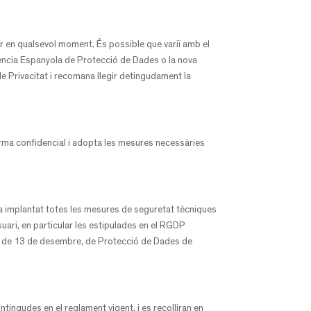
mir en qualsevol moment. És possible que variï amb el
gència Espanyola de Protecció de Dades o la nova
 de Privacitat i recomana llegir detingudament la
orma confidencial i adopta les mesures necessàries
ha implantat totes les mesures de seguretat tècniques
usuari, en particular les estipulades en el RGDP
9, de 13 de desembre, de Protecció de Dades de
tingudes en el reglament vigent, i es recolliran en