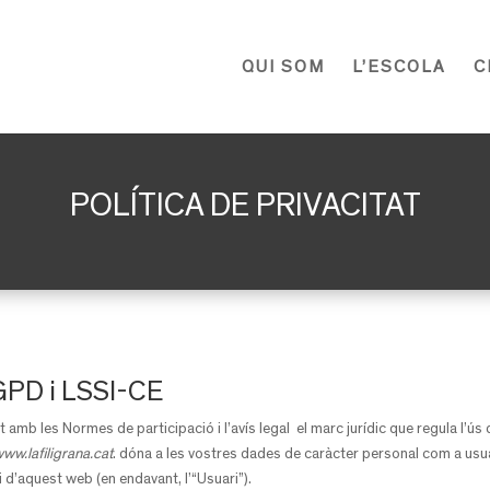
QUI SOM
L’ESCOLA
C
POLÍTICA DE PRIVACITAT
PD i LSSI-CE
 amb les Normes de participació i l’avís legal el marc jurídic que regula l’ús
ww.lafiligrana.cat
. dóna a les vostres dades de caràcter personal com a usua
i d’aquest web (en endavant, l’“Usuari”).