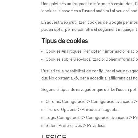
Una galeta és un fragment d’informació enviat des d
‘cookies’ s’associen a l’usuari anònim i al seu ordina
En aquest web s’utilitzen cookies de Google per most
poden optar per no admetre el seguiment mitjançant 
Tipus de cookies
Cookies Analítiques: Per obtenir informació relac
Cookies sobre Geo-localització: Donen informació s
L’usuari té la possibilitat de configurar el seu navegad
dur. No obstant això, per a accedir a lafiligrana.cat no
Segons el tipus de navegador que utilitzi l’usuari pot d
Chrome: Configuració > Configuració avançada > P
Firefox: Opcions > Privadesa i seguetat
Edge: Configuració > Configuració avançada > Pri
Safari: Preferencies > Privadesa