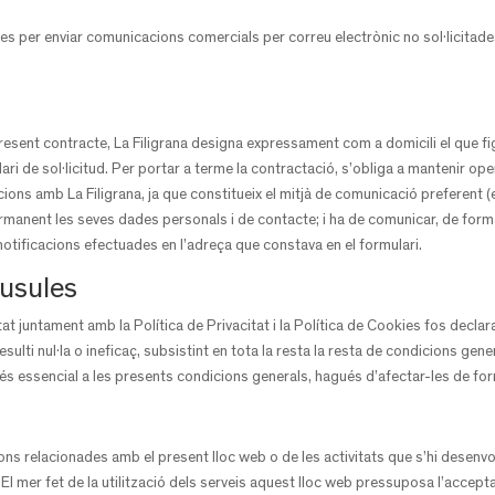
es per enviar comunicacions comercials per correu electrònic no sol·licitad
resent contracte, La Filigrana designa expressament com a domicili el que figu
ri de sol·licitud. Per portar a terme la contractació, s’obliga a mantenir oper
ons amb La Filigrana, ja que constitueix el mitjà de comunicació preferent (en
manent les seves dades personals i de contacte; i ha de comunicar, de forma f
otificacions efectuades en l’adreça que constava en el formulari.
làusules
tat juntament amb la Política de Privacitat i la Política de Cookies fos declar
esulti nul·la o ineficaç, subsistint en tota la resta la resta de condicions gene
tés essencial a les presents condicions generals, hagués d’afectar-les de for
ons relacionades amb el present lloc web o de les activitats que s’hi desenvol
l mer fet de la utilització dels serveis aquest lloc web pressuposa l’accepta