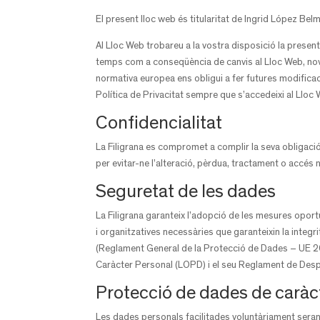
El present lloc web és titularitat de Ingrid López Bel
Al Lloc Web trobareu a la vostra disposició la present
temps com a conseqüència de canvis al Lloc Web, nove
normativa europea ens obligui a fer futures modificaci
Política de Privacitat sempre que s’accedeixi al Lloc
Confidencialitat
La Filigrana es compromet a complir la seva obligaci
per evitar-ne l’alteració, pèrdua, tractament o accés 
Seguretat de les dades
La Filigrana garanteix l’adopció de les mesures opor
i organitzatives necessàries que garanteixin la integri
(Reglament General de la Protecció de Dades – UE 20
Caràcter Personal (LOPD) i el seu Reglament de D
Protecció de dades de caràc
Les dades personals facilitades voluntàriament seran 