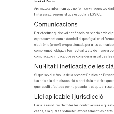
LSSICE
Així mateix, informem que no fem servir aquestes dad
l’interessat, segons el que estipula la LSSICE.
Comunicacions
Per efectuar qualsevol notificació en relació amb el p
expressament com a domicili el que figuri en el formula
electrònic (
e-mail
) proporcionada per a les comunicaci
compromet i obliga a tenir actualitzats de manera per
comunicació implica que es consideraran vàlides les n
Nul·litat i ineficàcia de les c
Si qualsevol clàusula de la present Política de Privaci
tan sols a la dita disposició o part de la mateixa que r
que resulti afectada per no posada, tret que, si resul
Llei aplicable i jurisdicció
Per a la resolució de totes les controvèrsies o qüesti
casos, a la qual se sotmeten expressament les parts. E