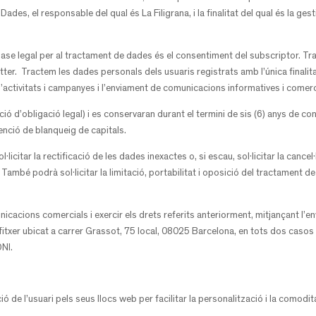
des, el responsable del qual és La Filigrana, i la finalitat del qual és la gest
a base legal per al tractament de dades és el consentiment del subscriptor. Tr
etter. Tractem les dades personals dels usuaris registrats amb l’única finalita
d’activitats i campanyes i l’enviament de comunicacions informatives i comerc
ó d’obligació legal) i es conservaran durant el termini de sis (6) anys de co
enció de blanqueig de capitals.
·licitar la rectificació de les dades inexactes o, si escau, sol·licitar la canc
s. També podrà sol·licitar la limitació, portabilitat i oposició del tractament
.
cacions comercials i exercir els drets referits anteriorment, mitjançant l’e
fitxer ubicat a carrer Grassot, 75 local, 08025 Barcelona, en tots dos casos
DNI.
ació de l’usuari pels seus llocs web per facilitar la personalització i la comodi