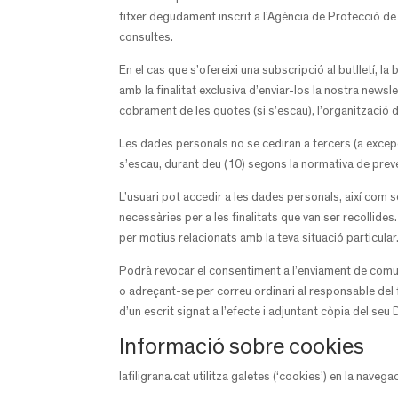
fitxer degudament inscrit a l’Agència de Protecció de Da
consultes.
En el cas que s’ofereixi una subscripció al butlletí, l
amb la finalitat exclusiva d’enviar-los la nostra newsl
cobrament de les quotes (si s’escau), l’organització 
Les dades personals no se cediran a tercers (a excepci
s’escau, durant deu (10) segons la normativa de prev
L’usuari pot accedir a les dades personals, així com sol
necessàries per a les finalitats que van ser recollide
per motius relacionats amb la teva situació particular
Podrà revocar el consentiment a l’enviament de comuni
o adreçant-se per correu ordinari al responsable del 
d’un escrit signat a l’efecte i adjuntant còpia del seu 
Informació sobre cookies
lafiligrana.cat utilitza galetes (‘cookies’) en la naveg