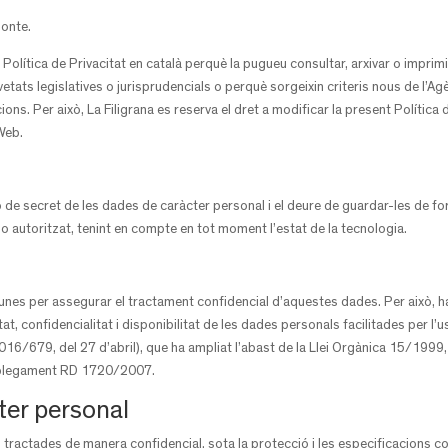
monte.
 Política de Privacitat en català perquè la pugueu consultar, arxivar o impri
tats legislatives o jurisprudencials o perquè sorgeixin criteris nous de l’A
ons. Per això, La Filigrana es reserva el dret a modificar la present Política
 Web.
ó de secret de les dades de caràcter personal i el deure de guardar-les de f
no autoritzat, tenint en compte en tot moment l’estat de la tecnologia.
tunes per assegurar el tractament confidencial d’aquestes dades. Per això, 
tat, confidencialitat i disponibilitat de les dades personals facilitades per l’
16/679, del 27 d’abril), que ha ampliat l’abast de la Llei Orgànica 15/199
esplegament RD 1720/2007.
ter personal
tractades de manera confidencial, sota la protecció i les especificacions con