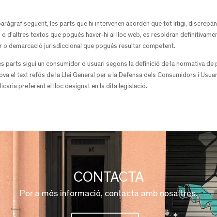
 paràgraf següent, les parts que hi intervenen acorden que tot litigi, discrepà
 o d’altres textos que pogués haver-hi al lloc web, es resoldran definitivame
ur o demarcació jurisdiccional que pogués resultar competent.
 les parts sigui un consumidor o usuari segons la definició de la normativa d
a el text refós de la Llei General per a la Defensa dels Consumidors i Usuaris
licaria preferent el lloc designat en la dita legislació.
CONTACTA
Per a més informació, contacta amb nosaltres.