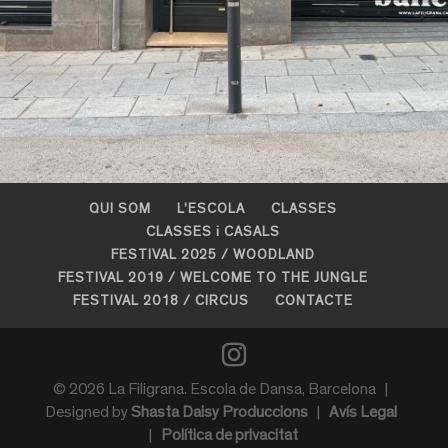
QUI SOM
L’ESCOLA
CLASSES
CLASSES i CASALS
FESTIVAL 2025 / WOODLAND
FESTIVAL 2019 / WELCOME TO THE JUNGLE
FESTIVAL 2018 / CIRCUS
CONTACTE
© 2026 La Filigrana. Escola de Dansa, Barcelona |
Designed by
Shasta Daisy Produccions
|
Avís Legal
|
Política de privacitat