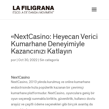
«NextCasino: Heyecan Verici
Kumarhane Deneyimiyle
Kazancınızı Katlayın
por
|
Oct 30, 2022
| Sin categoría
NextCasino
NextCasino, 2013 yılında kurulmuş ve online kumarhane
endüstrisinde hızla popülerlik kazanan bir çevrimiçi
kumarhane platformudur. NextCasino, oyunculara geniş bir
oyun seçeneği sunmakla birlikte, güvenilirlik, kullanıcı dostu
arayüz ve çeşitli ödeme seçenekleri gibi birçok avantaj da