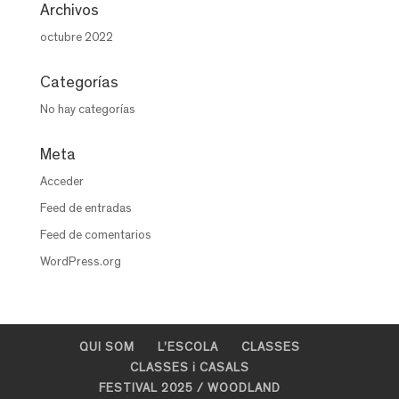
Archivos
octubre 2022
Categorías
No hay categorías
Meta
Acceder
Feed de entradas
Feed de comentarios
WordPress.org
QUI SOM
L’ESCOLA
CLASSES
CLASSES i CASALS
FESTIVAL 2025 / WOODLAND