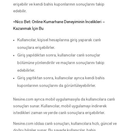
erişebilir ve kendi bahis kuponlarının sonuçlarını takip
edebilir.
«Nico Bet: Online Kumarhane Deneyiminin İncelikleri –
Kazanmak İçin Bu
Kullanıcılar, kişisel hesaplarına giriş yaparak canlı
sonuçlara erişebilirler.
Giriş yapıldıktan sonra, kullanıcılar canlı sonuçlar
bölümüne yönlendirilir ve maçların sonuçlarını takip
edebilirler.
Giriş yaptıktan sonra, kullanıcılar ayrıca kendi bahis
kuponlarının sonuçlarını da görüntüleyebilirler.
Nesine.com ayrıca mobil uygulamasıyla da kullanıcılara canlı
sonuçları sunar. Kullanıcılar, mobil uygulamayı indirerek
istedikleri zaman ve yerde canlı sonuçlara erişebilirler.
Nesine.com iddaa canlı sonuçları, kullanıcılara hızlı, güncel ve
doğru bilgiler sunar. Bu sayede kullanıcılar, bahis