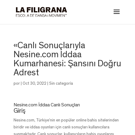
«Canlı Sonuçlarıyla
Nesine.com İddaa
Kumarhanesi: Şansını Doğru
Adrest
por
|
Oct 30, 2022
| Sin categoría
Nesine.com İddaa Canlı Sonuçları
Giriş
Nesine.com, Türkiye’nin en popüler online bahis sitelerinden
biridir ve iddaa oyunları için canlı sonuçları kullanıcılara
sunmaktadır. Canlı sonuçlar, kullanıcıların bahis oyunlarını