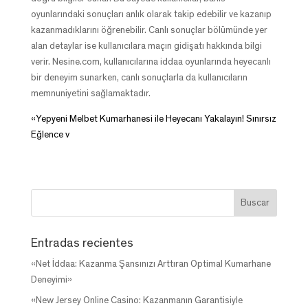
oyunlarındaki sonuçları anlık olarak takip edebilir ve kazanıp
kazanmadıklarını öğrenebilir. Canlı sonuçlar bölümünde yer
alan detaylar ise kullanıcılara maçın gidişatı hakkında bilgi
verir. Nesine.com, kullanıcılarına iddaa oyunlarında heyecanlı
bir deneyim sunarken, canlı sonuçlarla da kullanıcıların
memnuniyetini sağlamaktadır.
«Yepyeni Melbet Kumarhanesi ile Heyecanı Yakalayın! Sınırsız
Eğlence v
Entradas recientes
«Net İddaa: Kazanma Şansınızı Arttıran Optimal Kumarhane
Deneyimi»
«New Jersey Online Casino: Kazanmanın Garantisiyle