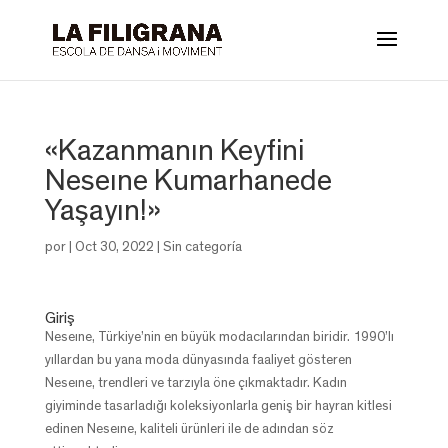
«Kazanmanın Keyfini
Neseıne Kumarhanede
Yaşayın!»
por
|
Oct 30, 2022
| Sin categoría
Giriş
Neseıne, Türkiye’nin en büyük modacılarından biridir. 1990’lı
yıllardan bu yana moda dünyasında faaliyet gösteren
Neseıne, trendleri ve tarzıyla öne çıkmaktadır. Kadın
giyiminde tasarladığı koleksiyonlarla geniş bir hayran kitlesi
edinen Neseıne, kaliteli ürünleri ile de adından söz