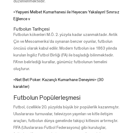
düzenlenmektedir.
«Yepyeni Melbet Kumarhanesi ile Heyecanı Yakalayın! Sınırsız
Eğlence v
Futbolun Tarihçesi
Futbolun kökenleri M.Ö. 2. yüzyıla kadar uzanmaktadır. Antik
Çin ve Mesoamerika’da oynanan benzer oyunlar, futbolun
öncüsü olarak kabul edilir. Modern futbolun ise 1863 yılında
kurulan İngiliz Futbol Birliği (FA) ile başladığı bilinmektedir.
FA’nın belirlediği kurallar, günümüz futbolunun temelini
oluşturur.
«Net Bet Poker: Kazançlı Kumarhane Deneyimi» (30
karakter)
Futbolun Popülerleşmesi
Futbol, özellikle 20. yüzyılda büyük bir popülerlik kazanmıştır.
Uluslararası turnuvalar, televizyon yayınları ve kitle iletişim
araçları, futbolun dünya genelinde takipçi kitlesini artırmıştır.
FIFA (Uluslararası Futbol Federasyonu) gibi kuruluşlar,